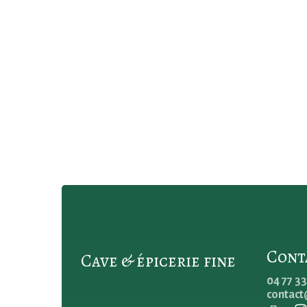
Cont
Cave & épicerie fine
04 77 33
contact