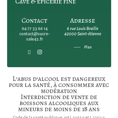
Cave & épicerie fine
Contact
Adresse
04 77 33 66 14
6 rue Louis Braille
contact@sucre-
42000 Saint-étienne
sale42.fr
Plan
L’abus d’alcool est dangereux
pour la santé, à consommer avec
modération
Interdiction de vente de
boissons alcooliques aux
mineurs de moins de 18 ans
Code de la santé publique, art.L.3342-1 et L.3353-3