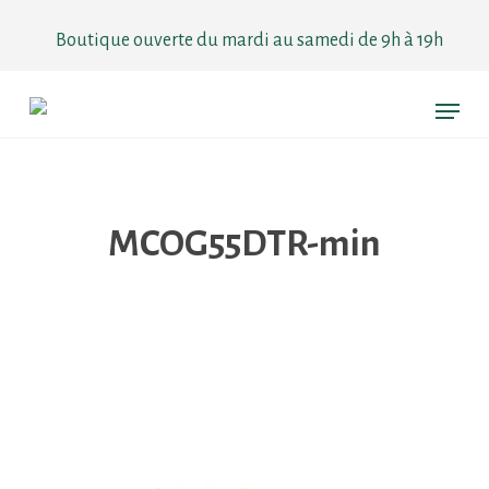
Skip
to
Boutique ouverte du mardi au samedi de 9h à 19h
main
content
Menu
MCOG55DTR-min