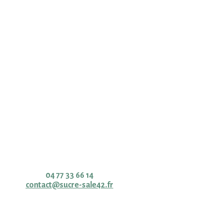
Cave & épicerie fine
Contact
04 77 33 66 14
contact@sucre-sale42.fr