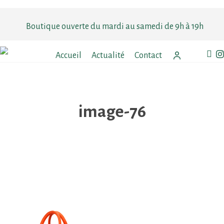
Skip
to
Boutique ouverte du mardi au samedi de 9h à 19h
main
content
faceb
in
Accueil
Actualité
Contact
image-76