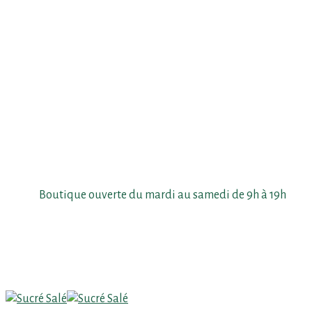
Skip
to
main
content
Boutique ouverte du mardi au samedi de 9h à 19h