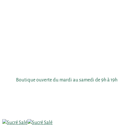
Skip
to
main
content
Boutique ouverte du mardi au samedi de 9h à 19h