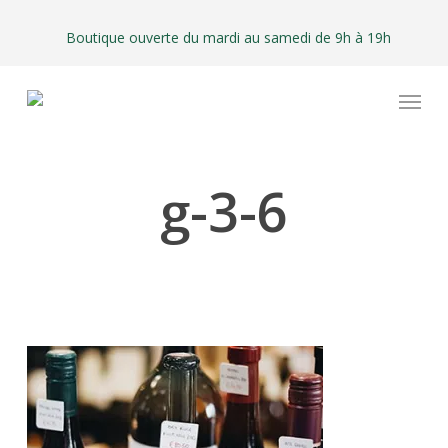
Skip
to
Boutique ouverte du mardi au samedi de 9h à 19h
main
Menu
content
g-3-6