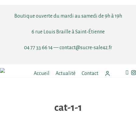
Skip
to
Boutique ouverte du mardi au samedi de 9h à 19h
main
content
6 rue Louis Braille à Saint‑Étienne
04 77 33 66 14
—
contact@sucre-sale42.fr
faceb
in
Accueil
Actualité
Contact
cat-1-1