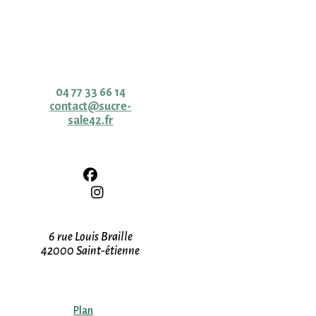
Cave & épicerie fine
Contact
04 77 33 66 14
contact@sucre-
sale42.fr
Adresse
6 rue Louis Braille
42000 Saint-étienne
Plan